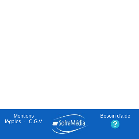
Mentions
Besoin d'aide
légales
-
C.G.V